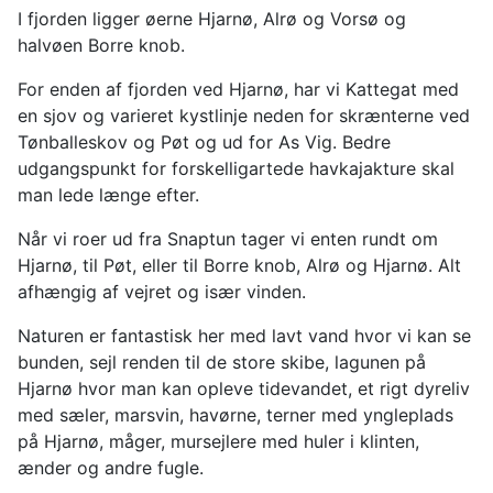
I fjorden ligger øerne Hjarnø, Alrø og Vorsø og
halvøen Borre knob.
For enden af fjorden ved Hjarnø, har vi Kattegat med
en sjov og varieret kystlinje neden for skrænterne ved
Tønballeskov og Pøt og ud for As Vig. Bedre
udgangspunkt for forskelligartede havkajakture skal
man lede længe efter.
Når vi roer ud fra Snaptun tager vi enten rundt om
Hjarnø, til Pøt, eller til Borre knob, Alrø og Hjarnø. Alt
afhængig af vejret og især vinden.
Naturen er fantastisk her med lavt vand hvor vi kan se
bunden, sejl renden til de store skibe, lagunen på
Hjarnø hvor man kan opleve tidevandet, et rigt dyreliv
med sæler, marsvin, havørne, terner med yngleplads
på Hjarnø, måger, mursejlere med huler i klinten,
ænder og andre fugle.